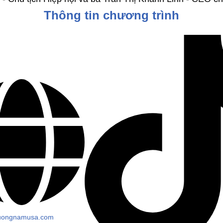
Thông tin chương trình
uongnamusa.com