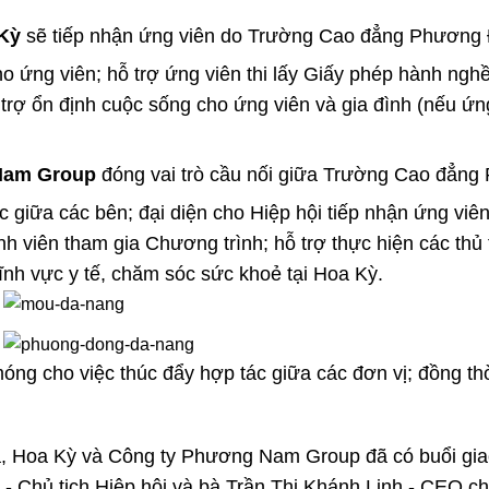
 Kỳ
sẽ tiếp nhận ứng viên do Trường Cao đẳng Phương
ứng viên; hỗ trợ ứng viên thi lấy Giấy phép hành nghề t
ỗ trợ ổn định cuộc sống cho ứng viên và gia đình (nếu ứ
Nam Group
đóng vai trò cầu nối giữa Trường Cao đẳng
c giữa các bên; đại diện cho Hiệp hội tiếp nhận ứng viê
viên tham gia Chương trình; hỗ trợ thực hiện các thủ t
lĩnh vực y tế, chăm sóc sức khoẻ tại Hoa Kỳ.
móng cho việc thúc đẩy hợp tác giữa các đơn vị; đồng t
, Hoa Kỳ và Công ty Phương Nam Group đã có buổi giao
- Chủ tịch Hiệp hội và bà Trần Thị Khánh Linh - CEO chi