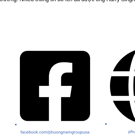
ph
facebook.com/phuongnamgroupusa