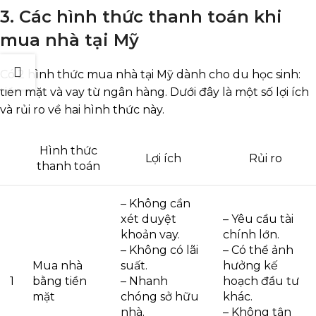
3. Các hình thức thanh toán khi
mua nhà tại Mỹ
Có 2 hình thức mua nhà tại Mỹ dành cho du học sinh:
tiền mặt và vay từ ngân hàng. Dưới đây là một số lợi ích
và rủi ro về hai hình thức này.
Hình thức
Lợi ích
Rủi ro
thanh toán
– Không cần
xét duyệt
– Yêu cầu tài
khoản vay.
chính lớn.
– Không có lãi
– Có thể ảnh
Mua nhà
suất.
hưởng kế
1
bằng tiền
– Nhanh
hoạch đầu tư
mặt
chóng sở hữu
khác.
nhà.
– Không tận