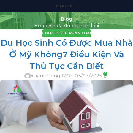
TIẾNG VIỆT
Blog
Home
Chưa được phân loại
CHƯA ĐƯỢC PHÂN LOẠI
Du Học Sinh Có Được Mua Nhà
Ở Mỹ Không? Điều Kiện Và
Thủ Tục Cần Biết
0
xuantruong92
On 03/03/2025