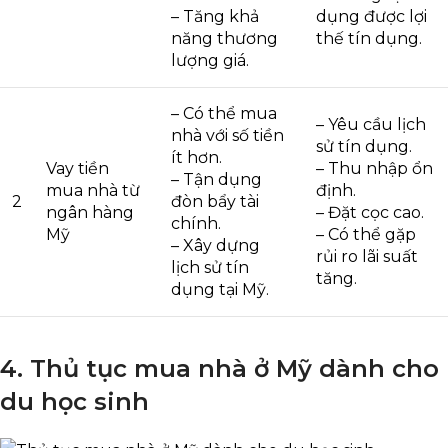
– Tăng khả
dụng được lợi
năng thương
thế tín dụng.
lượng giá.
– Có thể mua
– Yêu cầu lịch
nhà với số tiền
sử tín dụng.
ít hơn.
Vay tiền
– Thu nhập ổn
– Tận dụng
mua nhà từ
định.
2
đòn bẩy tài
ngân hàng
– Đặt cọc cao.
chính.
Mỹ
– Có thể gặp
– Xây dựng
rủi ro lãi suất
lịch sử tín
tăng.
dụng tại Mỹ.
4. Thủ tục mua nhà ở Mỹ dành cho
du học sinh