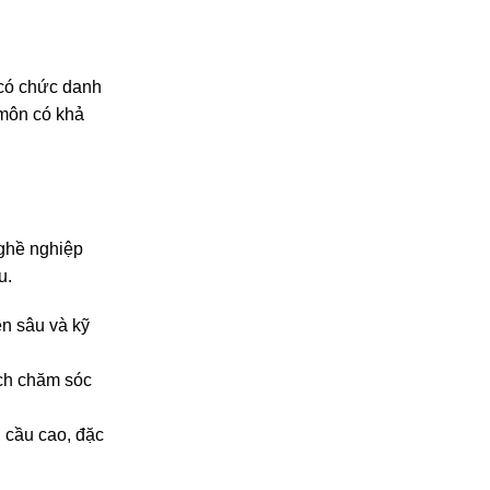
có chức danh
 môn có khả
nghề nghiệp
u.
ên sâu và kỹ
ích chăm sóc
 cầu cao, đặc