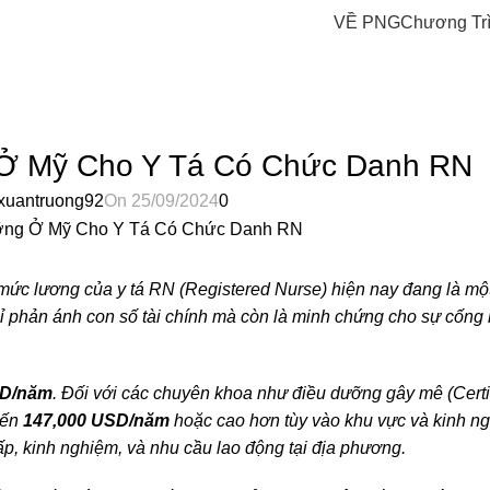
Blog
VỀ PNG
Chương Tr
Home
Chưa được phân loại
A ĐƯỢC PHÂN LOẠI
Ở Mỹ Cho Y Tá Có Chức Danh RN
xuantruong92
On 25/09/2024
0
ức lương của y tá RN (Registered Nurse) hiện nay đang là một
 phản ánh con số tài chính mà còn là minh chứng cho sự cống 
SD/năm
​. Đối với các chuyên khoa như điều dưỡng gây mê (Certi
đến
147,000 USD/năm
hoặc cao hơn tùy vào khu vực và kinh ng
ấp, kinh nghiệm, và nhu cầu lao động tại địa phương.