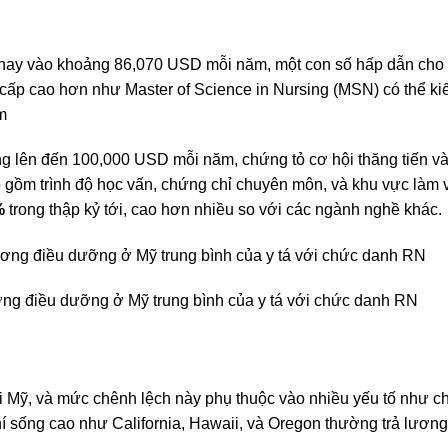
 nay vào khoảng 86,070 USD mỗi năm​, một con số hấp dẫn cho
 cấp cao hơn như Master of Science in Nursing (MSN) có thể ki
m
g lên đến 100,000 USD mỗi năm, chứng tỏ cơ hội thăng tiến và 
gồm trình độ học vấn, chứng chỉ chuyên môn, và khu vực làm v
%
trong thập kỷ tới, cao hơn nhiều so với các ngành nghề khác​.
ng điều dưỡng ở Mỹ trung bình của y tá với chức danh RN
Mỹ, và mức chênh lệch này phụ thuộc vào nhiều yếu tố như chi
phí sống cao như California, Hawaii, và Oregon thường trả lươn