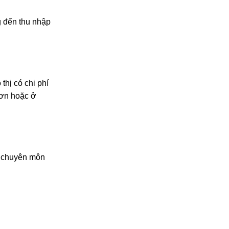
g đến thu nhập
thị có chi phí
hơn hoặc ở
ỉ chuyên môn