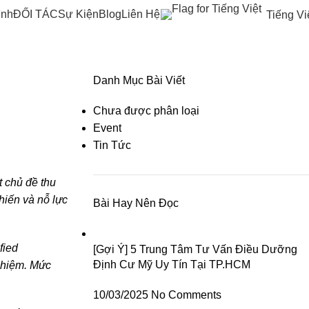
ình
ĐỐI TÁC
Sự Kiện
Blog
Liên Hệ
Tiếng Vi
Danh Mục Bài Viết
Chưa được phân loại
Event
Tin Tức
 chủ đề thu
hiến và nỗ lực
Bài Hay Nên Đọc
fied
[Gợi Ý] 5 Trung Tâm Tư Vấn Điều Dưỡng
Định Cư Mỹ Uy Tín Tại TP.HCM
hiệm​. Mức
10/03/2025
No Comments