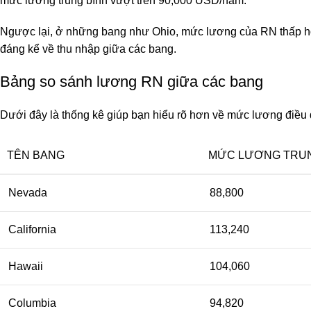
mức lương trung bình vượt trên 90,000 USD/năm.
Ngược lại, ở những bang như Ohio, mức lương của RN thấp hơ
đáng kể về thu nhập giữa các bang.
Bảng so sánh lương RN giữa các bang
Dưới đây là thống kê giúp bạn hiểu rõ hơn về mức lương điề
TÊN BANG
MỨC LƯƠNG TRUN
Nevada
88,800
California
113,240
Hawaii
104,060
Columbia
94,820