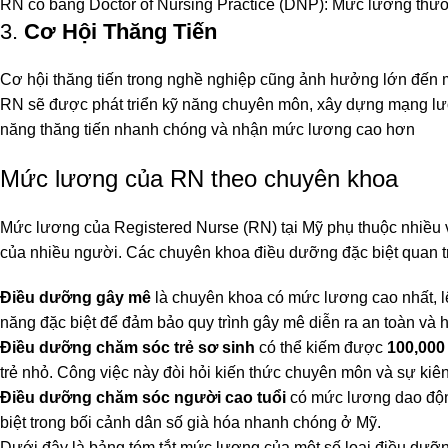
RN có bằng Doctor of Nursing Practice (DNP): Mức lương thư
3.
Cơ Hội Thăng Tiến
Cơ hội thăng tiến trong nghề nghiệp cũng ảnh hưởng lớn đế
RN sẽ được phát triển kỹ năng chuyên môn, xây dựng mạng lư
năng thăng tiến nhanh chóng và nhận mức lương cao hơn
Mức lương của RN theo chuyên khoa
Mức lương của Registered Nurse (RN) tại Mỹ phụ thuộc nhiều 
của nhiều người. Các chuyên khoa điều dưỡng đặc biệt quan t
Điều dưỡng gây mê
là chuyên khoa có mức lương cao nhất, l
năng đặc biệt để đảm bảo quy trình gây mê diễn ra an toàn và 
Điều dưỡng chăm sóc trẻ sơ sinh
có thể kiếm được
100,00
trẻ nhỏ. Công việc này đòi hỏi kiến thức chuyên môn và sự ki
Điều dưỡng chăm sóc người cao tuổi
có mức lương dao độ
biệt trong bối cảnh dân số già hóa nhanh chóng ở Mỹ.
Dưới đây là bảng tóm tắt mức lương của một số loại điều dưỡ