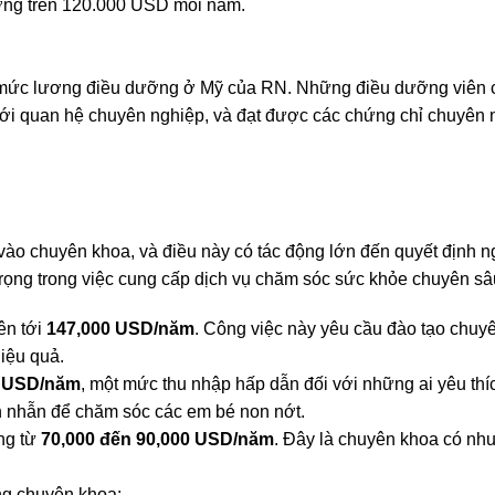
ờng trên 120.000 USD mỗi năm.
n mức lương điều dưỡng ở Mỹ của RN. Những điều dưỡng viên 
ới quan hệ chuyên nghiệp, và đạt được các chứng chỉ chuyên
vào chuyên khoa, và điều này có tác động lớn đến quyết định 
rọng trong việc cung cấp dịch vụ chăm sóc sức khỏe chuyên sâ
ên tới
147,000 USD/năm
. Công việc này yêu cầu đào tạo chuy
hiệu quả.
0 USD/năm
, một mức thu nhập hấp dẫn đối với những ai yêu th
ên nhẫn để chăm sóc các em bé non nớt.
ng từ
70,000 đến 90,000 USD/năm
. Đây là chuyên khoa có nhu
ng chuyên khoa: