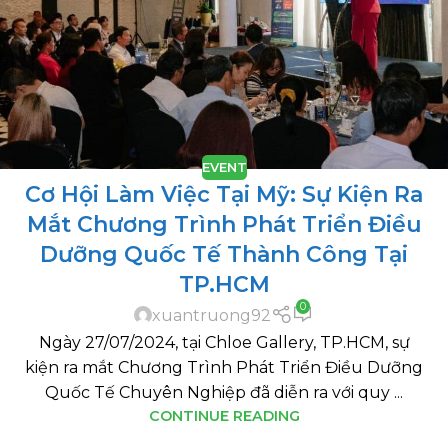
EVENT
Cơ Hội Làm Việc Tại Mỹ: Sự Kiện Ra
Mắt Chương Trình Phát Triển Điều
Dưỡng Quốc Tế Thành Công Tại
TP.HCM
0
xuantruong92
Ngày 27/07/2024, tại Chloe Gallery, TP.HCM, sự
kiện ra mắt Chương Trình Phát Triển Điều Dưỡng
Quốc Tế Chuyên Nghiệp đã diễn ra với quy ...
CONTINUE READING