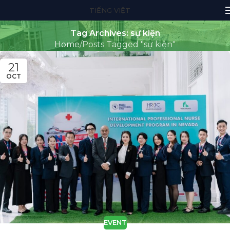
TIẾNG VIỆT
Tag Archives: sự kiện
Home
Posts Tagged "sự kiện"
21
OCT
EVENT