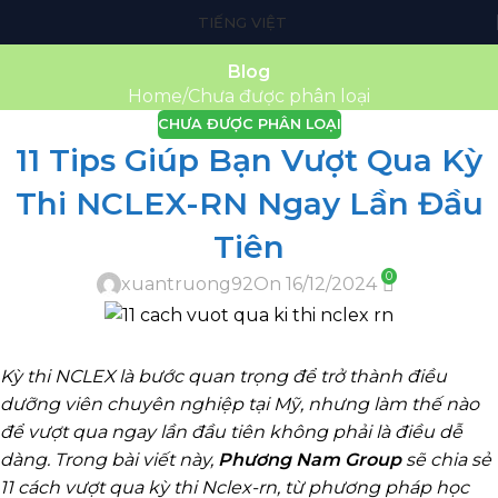
TIẾNG VIỆT
Blog
Home
Chưa được phân loại
CHƯA ĐƯỢC PHÂN LOẠI
11 Tips Giúp Bạn Vượt Qua Kỳ
Thi NCLEX-RN Ngay Lần Đầu
Tiên
0
xuantruong92
On 16/12/2024
Kỳ thi NCLEX là bước quan trọng để trở thành điều
dưỡng viên chuyên nghiệp tại Mỹ, nhưng làm thế nào
để vượt qua ngay lần đầu tiên không phải là điều dễ
dàng. Trong bài viết này,
Phương Nam Group
sẽ chia sẻ
11 cách vượt qua kỳ thi Nclex-rn, từ phương pháp học