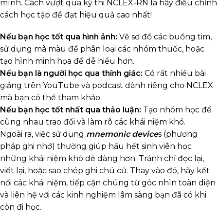
mình. Cách vượt qua kỳ thi NCLEX-RN là hãy điều chỉnh
cách học tập để đạt hiệu quả cao nhất!
Nếu bạn học tốt qua hình ảnh:
Vẽ sơ đồ các buồng tim,
sử dụng mã màu để phân loại các nhóm thuốc, hoặc
tạo hình minh họa để dễ hiểu hơn.
Nếu bạn là người học qua thính giác:
Có rất nhiều bài
giảng trên YouTube và podcast dành riêng cho NCLEX
mà bạn có thể tham khảo.
Nếu bạn học tốt nhất qua thảo luận:
Tạo nhóm học để
cùng nhau trao đổi và làm rõ các khái niệm khó.
Ngoài ra, việc sử dụng
mnemonic device
s (phương
pháp ghi nhớ) thường giúp hầu hết sinh viên học
những khái niệm khó dễ dàng hơn. Tránh chỉ đọc lại,
viết lại, hoặc sao chép ghi chú cũ. Thay vào đó, hãy kết
nối các khái niệm, tiếp cận chúng từ góc nhìn toàn diện
và liên hệ với các kinh nghiệm lâm sàng bạn đã có khi
còn đi học.